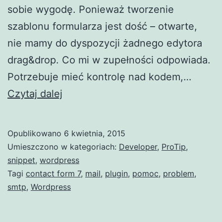
sobie wygodę. Ponieważ tworzenie
szablonu formularza jest dość – otwarte,
nie mamy do dyspozycji żadnego edytora
drag&drop. Co mi w zupełności odpowiada.
Potrzebuje mieć kontrolę nad kodem,…
Contact
Czytaj dalej
Form
7
Opublikowano
6 kwietnia, 2015
i ustawienie
Umieszczono w kategoriach:
Developer
,
ProTip
,
SMTP
snippet
,
wordpress
Tagi
contact form 7
,
mail
,
plugin
,
pomoc
,
problem
,
smtp
,
Wordpress