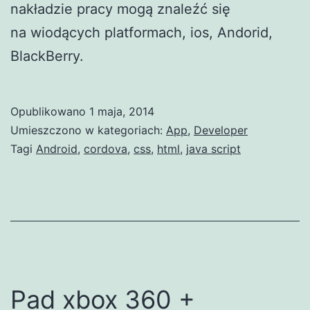
nakładzie pracy mogą znaleźć się
na wiodących platformach, ios, Andorid,
BlackBerry.
Opublikowano
1 maja, 2014
Umieszczono w kategoriach:
App
,
Developer
Tagi
Android
,
cordova
,
css
,
html
,
java script
Pad xbox 360 +