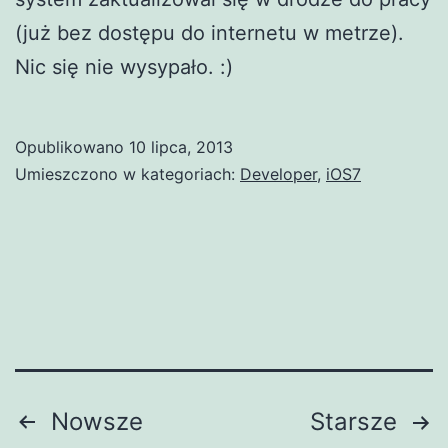
(już bez dostępu do internetu w metrze).
Nic się nie wysypało. :)
Opublikowano
10 lipca, 2013
Umieszczono w kategoriach:
Developer
,
iOS7
Nawigacja
Nowsze
Starsze