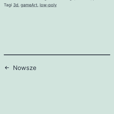
Tagi
3d
,
gameArt
,
low-poly
Nawigacja
Nowsze
po
wpisach