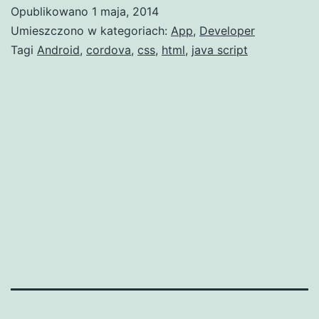
Opublikowano
1 maja, 2014
Umieszczono w kategoriach:
App
,
Developer
Tagi
Android
,
cordova
,
css
,
html
,
java script