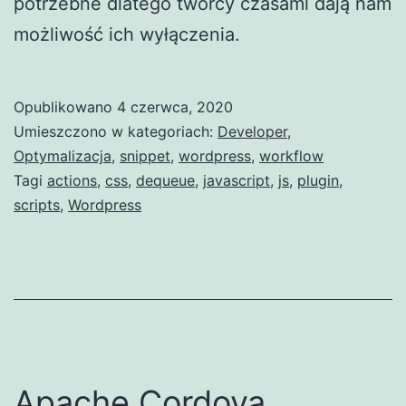
potrzebne dlatego twórcy czasami dają nam
możliwość ich wyłączenia.
Opublikowano
4 czerwca, 2020
Umieszczono w kategoriach:
Developer
,
Optymalizacja
,
snippet
,
wordpress
,
workflow
Tagi
actions
,
css
,
dequeue
,
javascript
,
js
,
plugin
,
scripts
,
Wordpress
Apache Cordova