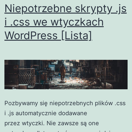
Niepotrzebne skrypty .js
i .css we wtyczkach
WordPress [Lista]
Pozbywamy się niepotrzebnych plików .css
i .js automatycznie dodawane
przez wtyczki. Nie zawsze są one