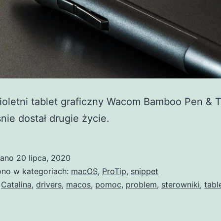
ioletni tablet graficzny Wacom Bamboo Pen & 
nie dostał drugie życie.
wano
20 lipca, 2020
no w kategoriach:
macOS
,
ProTip
,
snippet
,
Catalina
,
drivers
,
macos
,
pomoc
,
problem
,
sterowniki
,
tabl