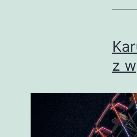
Kar
z w