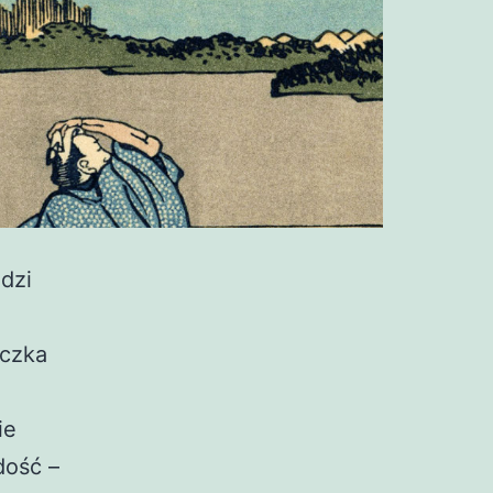
dzi
yczka
ie
dość –