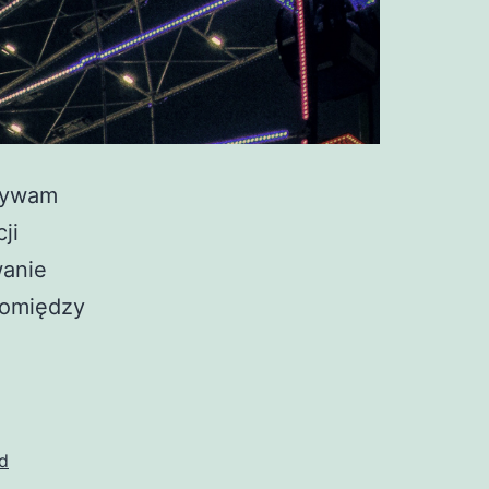
używam
ji
wanie
pomiędzy
d