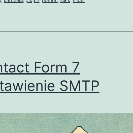
y
,
karuzela
,
plugin
,
pomoc
,
slick
,
slider
tact Form 7
stawienie SMTP