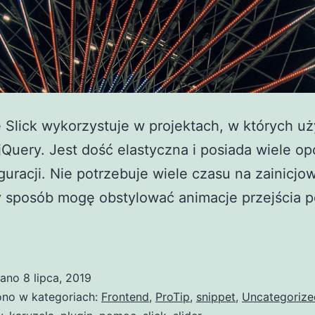
 Slick wykorzystuje w projektach, w których 
jQuery. Jest dość elastyczna i posiada wiele opc
guracji. Nie potrzebuje wiele czasu na zainicjo
y sposób mogę obstylować animacje przejścia 
.
wano
8 lipca, 2019
no w kategoriach:
Frontend
,
ProTip
,
snippet
,
Uncategorize