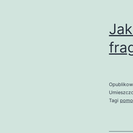
Jak
fra
Opubliko
Umieszczo
Tagi
pomo