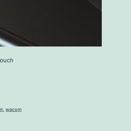
Touch
et
,
wacom