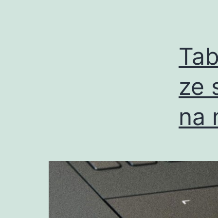
Tab
ze 
na 