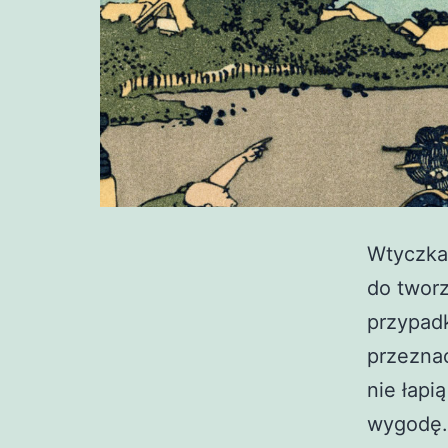
Wtyczka
do tworz
przypadk
przezna
nie łapi
wygodę. 