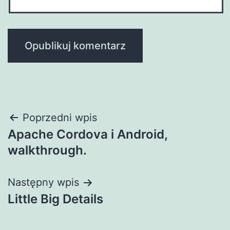
Nawigacja
Poprzedni wpis
Apache Cordova i Android,
wpisu
walkthrough.
Następny wpis
Little Big Details