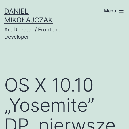
Przejdź
DANIEL
Menu
do
MIKOŁAJCZAK
treści
Art Director / Frontend
Developer
OS X 10.10
„Yosemite”
DP, pierwsze