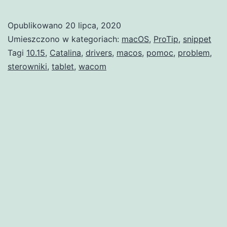
Opublikowano
20 lipca, 2020
Umieszczono w kategoriach:
macOS
,
ProTip
,
snippet
Tagi
10.15
,
Catalina
,
drivers
,
macos
,
pomoc
,
problem
,
sterowniki
,
tablet
,
wacom