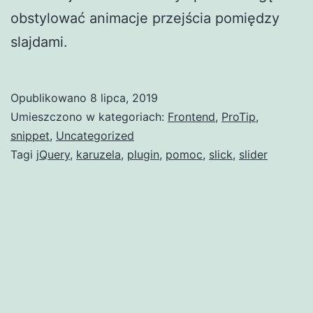
obstylować animacje przejścia pomiędzy
slajdami.
Opublikowano
8 lipca, 2019
Umieszczono w kategoriach:
Frontend
,
ProTip
,
snippet
,
Uncategorized
Tagi
jQuery
,
karuzela
,
plugin
,
pomoc
,
slick
,
slider